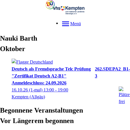
Menü
Nauki
Barth
Oktober
Deutsch als Fremdsprache Telc Prüfung
262.SDEPA2_B1-
"Zertifikat Deutsch A2-B1"
3
Anmeldeschluss: 24.09.2026
16.10.26
(1-mal)
13:00
- 19:00
Kempten (Allgäu)
Begonnene Veranstaltungen
Vor Längerem begonnen