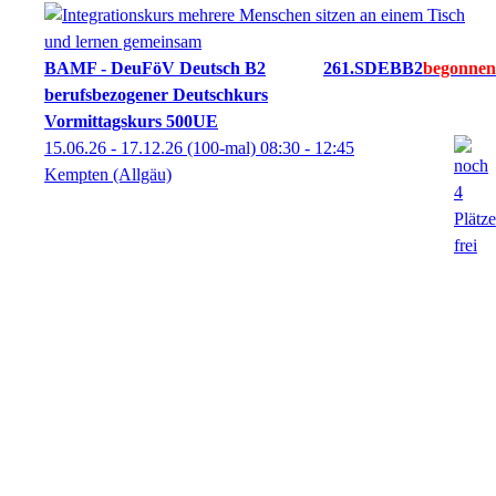
BAMF - DeuFöV Deutsch B2
261.SDEBB2
berufsbezogener Deutschkurs
Vormittagskurs 500UE
15.06.26 - 17.12.26
(100-mal)
08:30
- 12:45
Kempten (Allgäu)