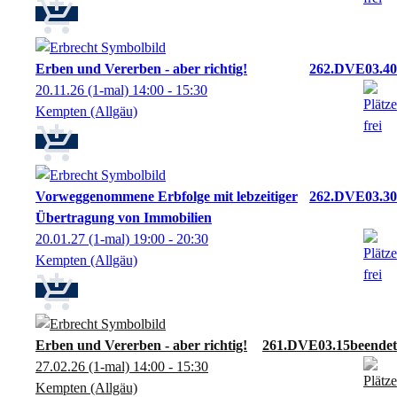
Erben und Vererben - aber richtig!
262.DVE03.40
20.11.26
(1-mal)
14:00
- 15:30
Kempten (Allgäu)
Vorweggenommene Erbfolge mit lebzeitiger
262.DVE03.30
Übertragung von Immobilien
20.01.27
(1-mal)
19:00
- 20:30
Kempten (Allgäu)
Erben und Vererben - aber richtig!
261.DVE03.15
27.02.26
(1-mal)
14:00
- 15:30
Kempten (Allgäu)