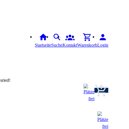
Startseite
Suche
Kontakt
Warenkorb
Login
sried!