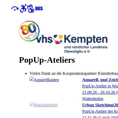
PopUp-Ateliers
Vielen Dank an die Kooperationspartner Künstlerha
Aquarell- und Zeich
PopUp-Atelier in Wa
21.09.26 - 26.10.26
(
Waltenhofen
Urban Sketching
2
PopUp-Atelier der K
12.11.26
(1-mal)
19: