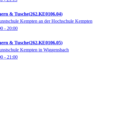
inern & Tusche
262.KE0106.04
unstschule Kempten an der Hochschule Kempten
00
- 20:00
inern & Tusche
262.KE0106.05
unstschule Kempten in Wiggensbach
00
- 21:00