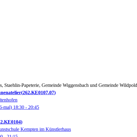
us, Staehlin-Papeterie, Gemeinde Wiggensbach und Gemeinde Wildpold
nenatelier
262.KE0107.07
ltenhofen
6-mal)
18:30
- 20:45
62.KE0104
unstschule Kempten im Künstlerhaus
00
- 21:15