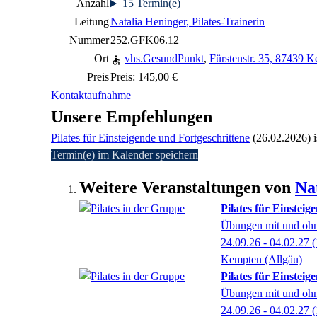
Anzahl
15 Termin(e)
Leitung
Natalia Heninger
, Pilates-Trainerin
Nummer
252.GFK06.12
Ort
vhs.GesundPunkt
,
Fürstenstr. 35, 87439 
Preis
Preis: 145,00 €
Kontaktaufnahme
Unsere Empfehlungen
Pilates für Einsteigende und Fortgeschrittene
(26.02.2026)
i
Termin(e) im Kalender speichern
Weitere Veranstaltungen von
Na
Pilates für Einsteig
Übungen mit und ohn
24.09.26 - 04.02.27
(
Kempten (Allgäu)
Pilates für Einsteig
Übungen mit und ohn
24.09.26 - 04.02.27
(