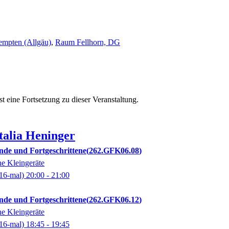
Kempten (Allgäu)
,
Raum Fellhorn, DG
st eine Fortsetzung zu
dieser Veranstaltung.
talia
Heninger
ende und Fortgeschrittene
262.GFK06.08
e Kleingeräte
16-mal)
20:00
- 21:00
ende und Fortgeschrittene
262.GFK06.12
e Kleingeräte
16-mal)
18:45
- 19:45