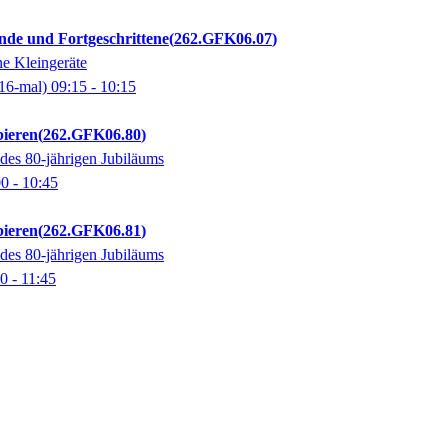
ende und Fortgeschrittene
262.GFK06.07
e Kleingeräte
16-mal)
09:15
- 10:15
bieren
262.GFK06.80
es 80-jährigen Jubiläums
00
- 10:45
bieren
262.GFK06.81
es 80-jährigen Jubiläums
00
- 11:45