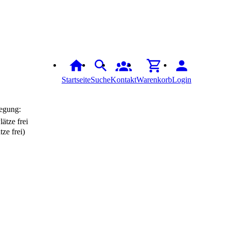
Startseite
Suche
Kontakt
Warenkorb
Login
egung:
tze frei)