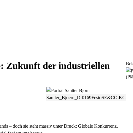
e: Zukunft der industriellen
Bel
(Plä
Sautter_Bjoern_Dr0169FestoSE&CO.KG
tands – doch sie steht massiv unter Druck: Globale Konkurrenz,