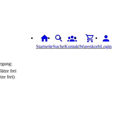
Startseite
Suche
Kontakt
Warenkorb
Login
egung:
tze frei)