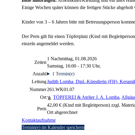
Bitte mitbringen:
Arbeitskittel/Kleidung und ein altes Han
Einige Wochen später können die fertigen Stücke abgeholt
Kinder von 3 – 6 Jahren bitte mit Betreuungsperson komme
Der Preis gilt für einen Töpferplatz (Kind mit Begleitpers
einzeln angemeldet werden.
1 Nachmittag, 01.08.2026
Zeiten
Samstag, 16:00 - 17:30 Uhr,
Anzahl
1 Termin(e)
Leitung
Judith Lomba
, Dipl.-Künstlerin (FH), Keramik
Nummer
261.WK01.07
Ort
TÖPFEREI & Atelier J. A. Lomba
,
Allgäu
42,00 € (Kind mit Begleitperson) zzgl. Materia
Preis
Ort abgerechnet
Kontaktaufnahme
Termin(e) im Kalender speichern