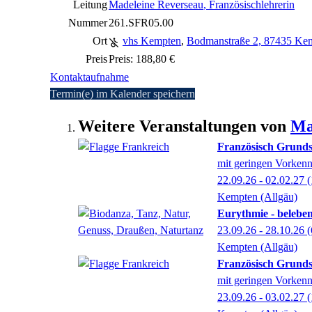
Leitung
Madeleine Reverseau
, Französischlehrerin
Nummer
261.SFR05.00
Ort
vhs Kempten
,
Bodmanstraße 2, 87435 Kem
Preis
Preis: 188,80 €
Kontaktaufnahme
Termin(e) im Kalender speichern
Weitere Veranstaltungen von
Ma
Französisch Grunds
mit geringen Vorkenn
22.09.26 - 02.02.27
(
Kempten (Allgäu)
Eurythmie - beleben
23.09.26 - 28.10.26
(
Kempten (Allgäu)
Französisch Grunds
mit geringen Vorkenn
23.09.26 - 03.02.27
(