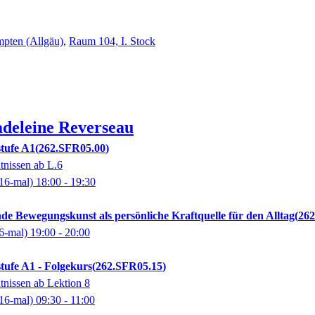
pten (Allgäu)
,
Raum 104, I. Stock
deleine
Reverseau
tufe A1
262.SFR05.00
tnissen ab L.6
16-mal)
18:00
- 19:30
de Bewegungskunst als persönliche Kraftquelle für den Alltag
26
6-mal)
19:00
- 20:00
tufe A1 - Folgekurs
262.SFR05.15
tnissen ab Lektion 8
16-mal)
09:30
- 11:00