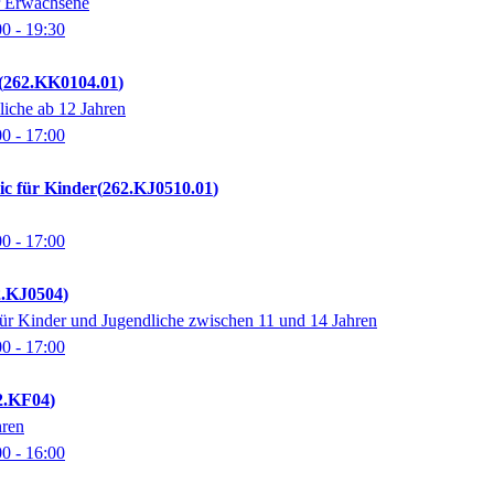
r Erwachsene
00
- 19:30
262.KK0104.01
iche ab 12 Jahren
00
- 17:00
ic für Kinder
262.KJ0510.01
00
- 17:00
2.KJ0504
ür Kinder und Jugendliche zwischen 11 und 14 Jahren
00
- 17:00
2.KF04
hren
00
- 16:00