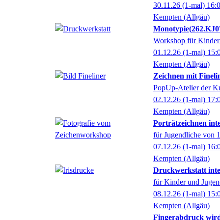
30.11.26
(1-mal)
16:
Kempten (Allgäu)
Monotypie
262.KJ0
Workshop für Kinder 
01.12.26
(1-mal)
15:
Kempten (Allgäu)
Zeichnen mit Finel
PopUp-Atelier der K
02.12.26
(1-mal)
17:
Kempten (Allgäu)
Porträtzeichnen inte
für Jugendliche von 1
07.12.26
(1-mal)
16:
Kempten (Allgäu)
Druckwerkstatt inten
für Kinder und Jugen
08.12.26
(1-mal)
15:
Kempten (Allgäu)
Fingerabdruck wird