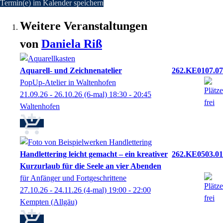
Termin(e) im Kalender speichern
Weitere Veranstaltungen
von
Daniela
Riß
Aquarell- und Zeichnenatelier
262.KE0107.07
PopUp-Atelier in Waltenhofen
21.09.26 - 26.10.26
(6-mal)
18:30
- 20:45
Waltenhofen
Handlettering leicht gemacht – ein kreativer
262.KE0503.01
Kurzurlaub für die Seele an vier Abenden
für Anfänger und Fortgeschrittene
27.10.26 - 24.11.26
(4-mal)
19:00
- 22:00
Kempten (Allgäu)