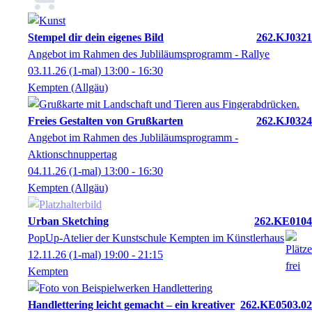
Stempel dir dein eigenes Bild
262.KJ0321
Angebot im Rahmen des Jubliläumsprogramm - Rallye
03.11.26
(1-mal)
13:00
- 16:30
Kempten (Allgäu)
Freies Gestalten von Grußkarten
262.KJ0324
Angebot im Rahmen des Jubliläumsprogramm -
Aktionschnuppertag
04.11.26
(1-mal)
13:00
- 16:30
Kempten (Allgäu)
Urban Sketching
262.KE0104
PopUp-Atelier der Kunstschule Kempten im Künstlerhaus
12.11.26
(1-mal)
19:00
- 21:15
Kempten
Handlettering leicht gemacht – ein kreativer
262.KE0503.02