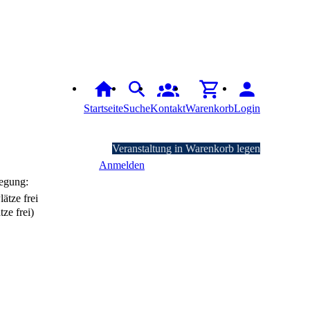
Startseite
Suche
Kontakt
Warenkorb
Login
Veranstaltung in Warenkorb legen
Anmelden
egung:
tze frei)