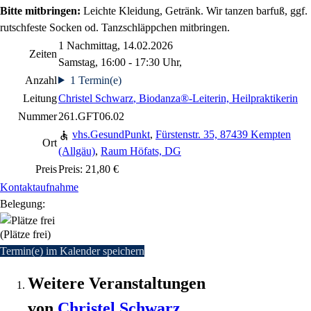
Bitte mitbringen:
Leichte Kleidung, Getränk. Wir tanzen barfuß, ggf.
rutschfeste Socken od. Tanzschläppchen mitbringen.
1 Nachmittag, 14.02.2026
Zeiten
Samstag, 16:00 - 17:30 Uhr,
Anzahl
1 Termin(e)
Leitung
Christel Schwarz
, Biodanza®-Leiterin, Heilpraktikerin
Nummer
261.GFT06.02
vhs.GesundPunkt
,
Fürstenstr. 35, 87439 Kempten
Ort
(Allgäu)
,
Raum Höfats, DG
Preis
Preis: 21,80 €
Kontaktaufnahme
Belegung:
(Plätze frei)
Termin(e) im Kalender speichern
Weitere Veranstaltungen
von
Christel
Schwarz