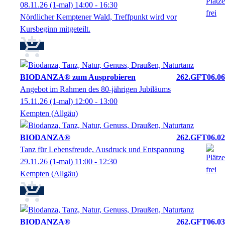
08.11.26
(1-mal)
14:00
- 16:30
Nördlicher Kemptener Wald, Treffpunkt wird vor
Kursbeginn mitgeteilt.
BIODANZA® zum Ausprobieren
262.GFT06.06
Angebot im Rahmen des 80-jährigen Jubiläums
15.11.26
(1-mal)
12:00
- 13:00
Kempten (Allgäu)
BIODANZA®
262.GFT06.02
Tanz für Lebensfreude, Ausdruck und Entspannung
29.11.26
(1-mal)
11:00
- 12:30
Kempten (Allgäu)
BIODANZA®
262.GFT06.03