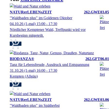
NATURerLEBENsZEIT
262.GWE03.05
"Waldbaden plus" im Goldenen Oktober
04.10.26
(1-mal)
15:00
- 17:30
Nördlicher Kemptener Wald, Treffpunkt wird vor
Kursbeginn mitgeteilt.
BIODANZA®
262.GFT06.01
Tanz für Lebensfreude, Ausdruck und Entspannung
31.10.26
(1-mal)
16:00
- 17:30
Kempten (Allgäu)
NATURerLEBENsZEIT
262.GWE03.06
"Waldbaden plus" im Spätherbst