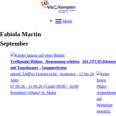
Menü
Fabiola
Martin
September
Treffpunkt Bühne - Begegnung erleben
261.JTC05.04
neu
mit Tanztheater - Sommerferien
talentCAMPus Ferienwoche - kostenlos - 12 bis 16
Jahre
07.09.26 - 11.09.26
(5-mal)
09:00
- 16:00
Kempten (Allgäu) St. Mang