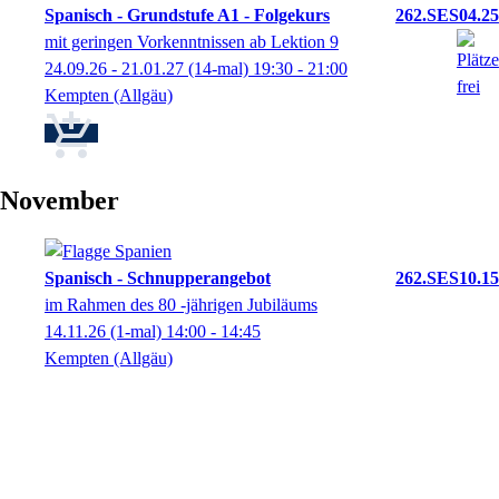
Spanisch - Grundstufe A1 - Folgekurs
262.SES04.25
mit geringen Vorkenntnissen ab Lektion 9
24.09.26 - 21.01.27
(14-mal)
19:30
- 21:00
Kempten (Allgäu)
November
Spanisch - Schnupperangebot
262.SES10.15
im Rahmen des 80 -jährigen Jubiläums
14.11.26
(1-mal)
14:00
- 14:45
Kempten (Allgäu)