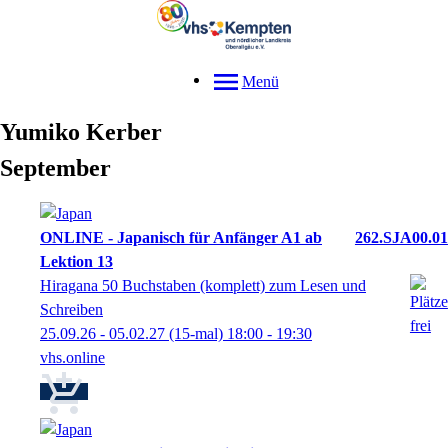
Menü
Yumiko
Kerber
September
ONLINE - Japanisch für Anfänger A1 ab
262.SJA00.01
Lektion 13
Hiragana 50 Buchstaben (komplett) zum Lesen und
Schreiben
25.09.26 - 05.02.27
(15-mal)
18:00
- 19:30
vhs.online