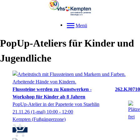
Menü
PopUp-Ateliers für Kinder und
Jugendliche
Flusssteine werden zu Kunstwerken -
262.KJ0710
Workshop für Kinder ab 8 Jahren
PopUp-Atelier in der Papeterie von Staehlin
21.11.26
(1-mal)
10:00
- 12:00
Kempten (Fußgängerzone)