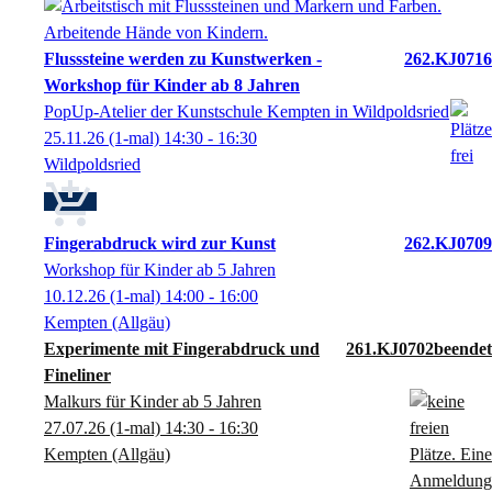
Flusssteine werden zu Kunstwerken -
262.KJ0716
Workshop für Kinder ab 8 Jahren
PopUp-Atelier der Kunstschule Kempten in Wildpoldsried
25.11.26
(1-mal)
14:30
- 16:30
Wildpoldsried
Fingerabdruck wird zur Kunst
262.KJ0709
Workshop für Kinder ab 5 Jahren
10.12.26
(1-mal)
14:00
- 16:00
Kempten (Allgäu)
Experimente mit Fingerabdruck und
261.KJ0702
Fineliner
Malkurs für Kinder ab 5 Jahren
27.07.26
(1-mal)
14:30
- 16:30
Kempten (Allgäu)