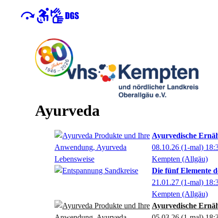
Ayurveda
Ayurvedische Ernäh
08.10.26
(1-mal)
18:
Kempten (Allgäu)
Die fünf Elemente d
21.01.27
(1-mal)
18:
Kempten (Allgäu)
Ayurvedische Ernäh
05.03.26
(1-mal)
18: