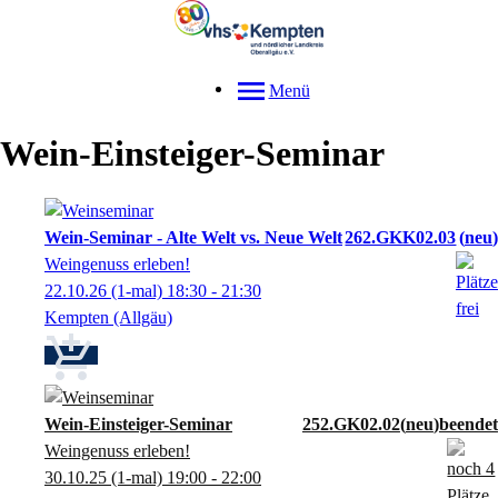
Menü
Wein-Einsteiger-Seminar
Wein-Seminar - Alte Welt vs. Neue Welt
262.GKK02.03
neu
Weingenuss erleben!
22.10.26
(1-mal)
18:30
- 21:30
Kempten (Allgäu)
Wein-Einsteiger-Seminar
252.GK02.02
neu
Weingenuss erleben!
30.10.25
(1-mal)
19:00
- 22:00