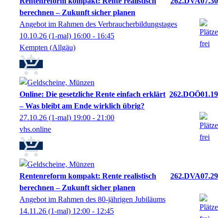
Rentenreform kompakt: Rente realistisch
262.DVA07.30
berechnen – Zukunft sicher planen
Angebot im Rahmen des Verbraucherbildungstages
10.10.26
(1-mal)
16:00
- 16:45
Kempten (Allgäu)
Online: Die gesetzliche Rente einfach erklärt
262.DOÖ01.19
– Was bleibt am Ende wirklich übrig?
27.10.26
(1-mal)
19:00
- 21:00
vhs.online
Rentenreform kompakt: Rente realistisch
262.DVA07.29
berechnen – Zukunft sicher planen
Angebot im Rahmen des 80-jährigen Jubiläums
14.11.26
(1-mal)
12:00
- 12:45