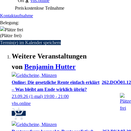
Ort
vhs.online
Preis
kostenlose Teilnahme
Kontaktaufnahme
Belegung:
(Plätze frei)
Termin(e) im Kalender speichern
Weitere Veranstaltungen
von
Benjamin
Hutter
Online: Die gesetzliche Rente einfach erklärt
262.DOÖ01.12
– Was bleibt am Ende wirklich übrig?
23.09.26
(1-mal)
19:00
- 21:00
vhs.online