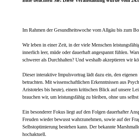
Bitte beachten Sie: Diese Veranstaltung wurde vom 24.0
Im Rahmen der Gesundheitswoche vom Allgäu bis zum Boden
Wir leben in einer Zeit, in der viele Menschen leistungsfäh
innerlich leer, müde oder dauerhaft angespannt fühlen. 
schwerer als Durchhalten? Und weshalb akzeptieren wir kör
Dieser interaktive Impulsvortrag lädt dazu ein, den eigene
betrachten. Mit wissenschaftlichen Erkenntnissen aus Psy
Aristoteles bis heute), einem kritischen Blick auf unsere L
brauchen wir, um leistungsfähig zu bleiben, ohne uns selbst
Ein besonderer Fokus liegt auf den Folgen dauerhafter Ans
Freuden wieder bewusst wahrzunehmen, sowie auf der Frage
Selbstoptimierung bestehen kann. Der bekannte Marshmall
hochaktuell.