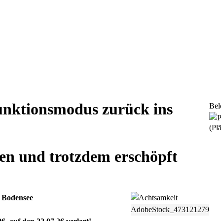
unktionsmodus zurück ins
Bel
(Plä
en und trotzdem erschöpft
 Bodensee
AdobeStock_473121279