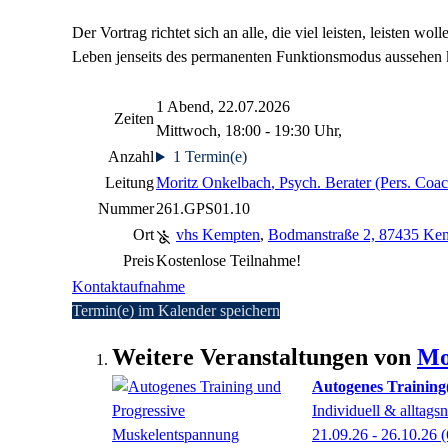
Der Vortrag richtet sich an alle, die viel leisten, leisten w
Leben jenseits des permanenten Funktionsmodus aussehen 
1 Abend, 22.07.2026
Zeiten
Mittwoch, 18:00 - 19:30 Uhr,
Anzahl
1 Termin(e)
Leitung
Moritz Onkelbach
, Psych. Berater (Pers. Coa
Nummer
261.GPS01.10
Ort
vhs Kempten
,
Bodmanstraße 2, 87435 Kem
Preis
Kostenlose Teilnahme!
Kontaktaufnahme
Termin(e) im Kalender speichern
Weitere Veranstaltungen von
Mo
Autogenes Training
Individuell & alltags
21.09.26 - 26.10.26
(