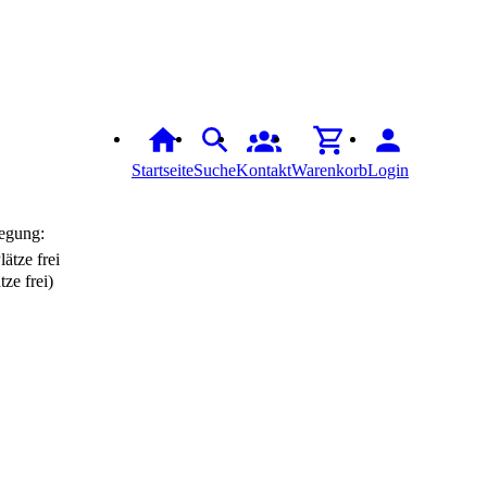
Startseite
Suche
Kontakt
Warenkorb
Login
egung:
tze frei)