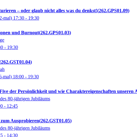
urieren – oder glaub nicht alles was du denkst!
262.GPS01.09
2-mal)
17:30
- 19:30
ionen und Burnout
262.GPS01.03
ige
30
- 19:30
262.GST01.04
nah
6-mal)
18:00
- 19:30
Five der Persönlichkeit und wie Charaktereigenschaften unseren 
es 80-jährigen Jubiläums
00
- 12:45
 zum Ausprobieren
262.GST01.05
es 80-jährigen Jubiläums
45
- 14:30