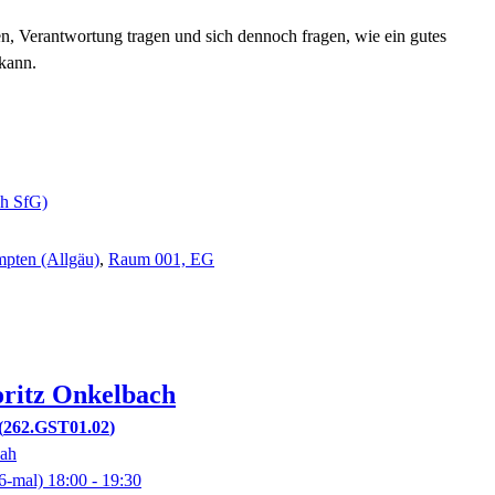
ollen, Verantwortung tragen und sich dennoch fragen, wie ein gutes
kann.
ch SfG)
pten (Allgäu)
,
Raum 001, EG
ritz
Onkelbach
262.GST01.02
nah
6-mal)
18:00
- 19:30