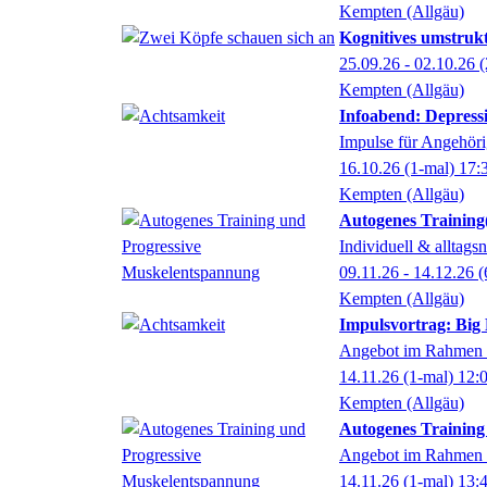
Kempten (Allgäu)
Kognitives umstrukt
25.09.26 - 02.10.26
(
Kempten (Allgäu)
Infoabend: Depress
Impulse für Angehör
16.10.26
(1-mal)
17:
Kempten (Allgäu)
Autogenes Training
Individuell & alltags
09.11.26 - 14.12.26
(
Kempten (Allgäu)
Impulsvortrag: Big 
Angebot im Rahmen d
14.11.26
(1-mal)
12:
Kempten (Allgäu)
Autogenes Training
Angebot im Rahmen d
14.11.26
(1-mal)
13: