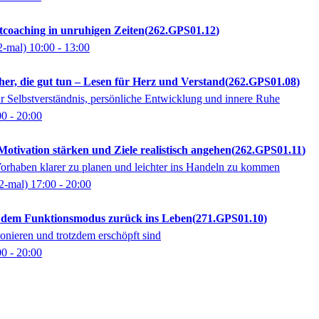
tcoaching in unruhigen Zeiten
262.GPS01.12
2-mal)
10:00
- 13:00
er, die gut tun – Lesen für Herz und Verstand
262.GPS01.08
 Selbstverständnis, persönliche Entwicklung und innere Ruhe
00
- 20:00
tivation stärken und Ziele realistisch angehen
262.GPS01.11
orhaben klarer zu planen und leichter ins Handeln zu kommen
2-mal)
17:00
- 20:00
 dem Funktionsmodus zurück ins Leben
271.GPS01.10
onieren und trotzdem erschöpft sind
00
- 20:00