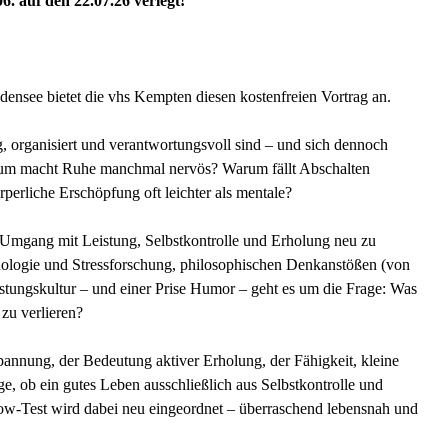
6. auf den 22.07.26 verlegt!
see bietet die vhs Kempten diesen kostenfreien Vortrag an.
ig, organisiert und verantwortungsvoll sind – und sich dennoch
Warum macht Ruhe manchmal nervös? Warum fällt Abschalten
perliche Erschöpfung oft leichter als mentale?
n Umgang mit Leistung, Selbstkontrolle und Erholung neu zu
chologie und Stressforschung, philosophischen Denkanstößen (von
eistungskultur – und einer Prise Humor – geht es um die Frage: Was
 zu verlieren?
pannung, der Bedeutung aktiver Erholung, der Fähigkeit, kleine
, ob ein gutes Leben ausschließlich aus Selbstkontrolle und
ow-Test wird dabei neu eingeordnet – überraschend lebensnah und