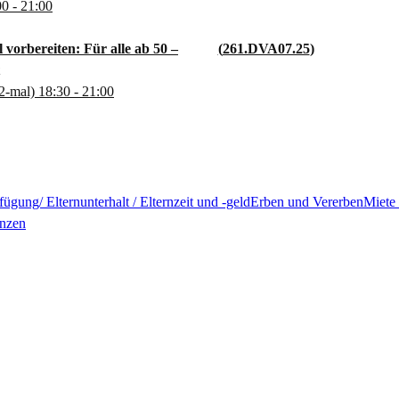
00
- 21:00
 vorbereiten: Für alle ab 50 –
261.DVA07.25
2-mal)
18:30
- 21:00
ügung/ Elternunterhalt / Elternzeit und -geld
Erben und Vererben
Miete 
anzen