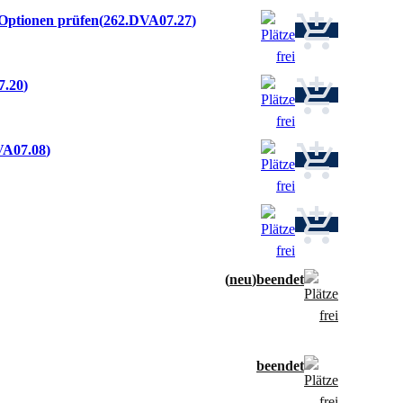
 Optionen prüfen
262.DVA07.27
7.20
VA07.08
neu