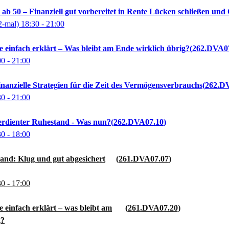
b 50 – Finanziell gut vorbereitet in Rente Lücken schließen und
2-mal)
18:30
- 21:00
te einfach erklärt – Was bleibt am Ende wirklich übrig?
262.DVA0
00
- 21:00
inanzielle Strategien für die Zeit des Vermögensverbrauchs
262.D
30
- 21:00
verdienter Ruhestand - Was nun?
262.DVA07.10
30
- 18:00
and: Klug und gut abgesichert
261.DVA07.07
30
- 17:00
e einfach erklärt – was bleibt am
261.DVA07.20
g?