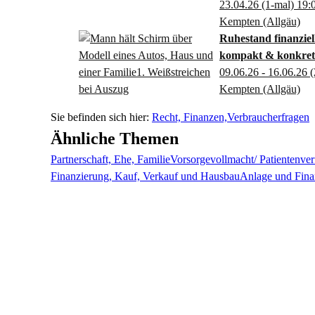
23.04.26
(1-mal)
19:
Kempten (Allgäu)
Ruhestand finanziell
kompakt & konkret
09.06.26 - 16.06.26
(
Kempten (Allgäu)
Recht, Finanzen,Verbraucherfragen
Ähnliche Themen
Partnerschaft, Ehe, Familie
Vorsorgevollmacht/ Patientenverf
Finanzierung, Kauf, Verkauf und Hausbau
Anlage und Fin