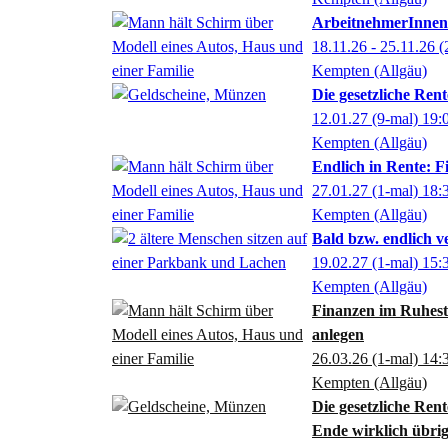
ArbeitnehmerInnen a
18.11.26 - 25.11.26
(
Kempten (Allgäu)
Die gesetzliche Ren
12.01.27
(9-mal)
19:
Kempten (Allgäu)
Endlich in Rente: F
27.01.27
(1-mal)
18:
Kempten (Allgäu)
Bald bzw. endlich 
19.02.27
(1-mal)
15:
Kempten (Allgäu)
Finanzen im Ruhest
anlegen
26.03.26
(1-mal)
14:
Kempten (Allgäu)
Die gesetzliche Rent
Ende wirklich übri