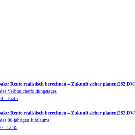
kt: Rente realistisch berechnen – Zukunft sicher planen
262.DV
es Verbraucherbildungstages
00
- 16:45
kt: Rente realistisch berechnen – Zukunft sicher planen
262.DV
es 80-jährigen Jubiläums
00
- 12:45