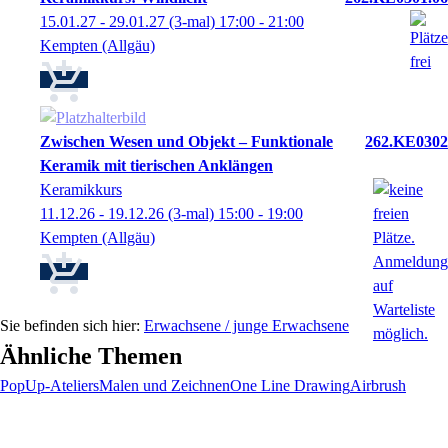
15.01.27 - 29.01.27
(3-mal)
17:00
- 21:00
Kempten (Allgäu)
Zwischen Wesen und Objekt – Funktionale
262.KE0302
Keramik mit tierischen Anklängen
Keramikkurs
11.12.26 - 19.12.26
(3-mal)
15:00
- 19:00
Kempten (Allgäu)
Erwachsene / junge Erwachsene
Ähnliche Themen
PopUp-Ateliers
Malen und Zeichnen
One Line Drawing
Airbrush