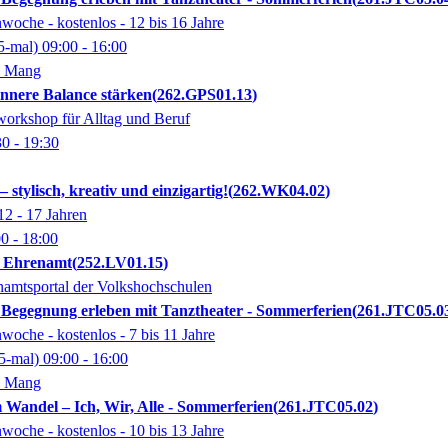
oche - kostenlos - 12 bis 16 Jahre
5-mal)
09:00
- 16:00
. Mang
innere Balance stärken
262.GPS01.13
workshop für Alltag und Beruf
30
- 19:30
stylisch, kreativ und einzigartig!
262.WK04.02
12 - 17 Jahren
00
- 18:00
im Ehrenamt
252.LV01.15
enamtsportal der Volkshochschulen
 Begegnung erleben mit Tanztheater - Sommerferien
261.JTC05.0
oche - kostenlos - 7 bis 11 Jahre
5-mal)
09:00
- 16:00
. Mang
 Wandel – Ich, Wir, Alle - Sommerferien
261.JTC05.02
oche - kostenlos - 10 bis 13 Jahre