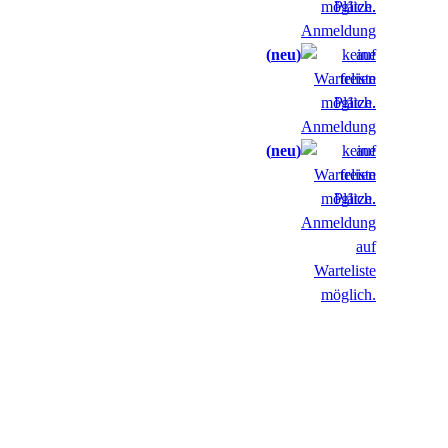
neu
neu