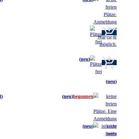
neu
neu
3
neu
neu