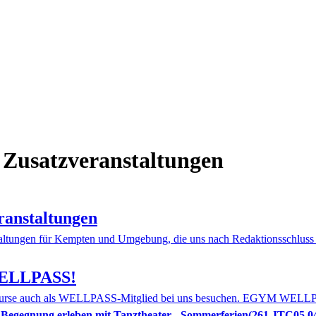
 Zusatzveranstaltungen
ranstaltungen
altungen für Kempten und Umgebung, die uns nach Redaktionsschluss er
WELLPASS!
skurse auch als WELLPASS-Mitglied bei uns besuchen. EGYM WELLPAS
 Begegnung erleben mit Tanztheater - Sommerferien
261.JTC05.0