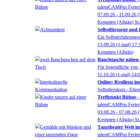
talentCAMPus Ferienw
07.09.26 - 11.09.26
(
Kempten (Allgäu) St
Selbstfürsorge und 
Ein Selbsterfahrungs
15.09.26
(1-mal)
17:
Kempten (Allgäu)
Bauchtasche nähen – 
Für Jugendliche von 
11.10.26
(1-mal)
14:
Online: Resilienz 
Selbstlernkurs - Ehr
Treffpunkt Bühne -
talentCAMPus Ferienw
03.08.26 - 07.08.26
(
Kempten (Allgäu) St
Tanztheater Welt im
talentCAMPus Ferienw