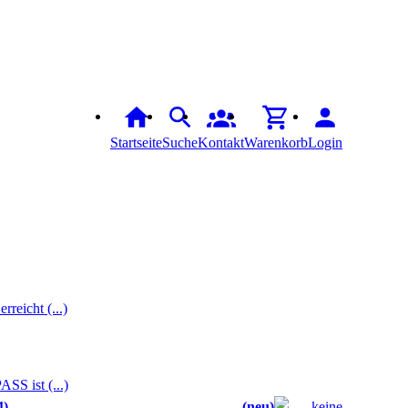
Startseite
Suche
Kontakt
Warenkorb
Login
reicht (...)
S ist (...)
4
neu