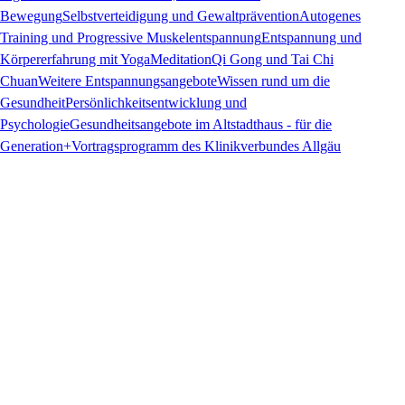
Bewegung
Selbstverteidigung und Gewaltprävention
Autogenes
Training und Progressive Muskelentspannung
Entspannung und
Körpererfahrung mit Yoga
Meditation
Qi Gong und Tai Chi
Chuan
Weitere Entspannungsangebote
Wissen rund um die
Gesundheit
Persönlichkeitsentwicklung und
Psychologie
Gesundheitsangebote im Altstadthaus - für die
Generation+
Vortragsprogramm des Klinikverbundes Allgäu